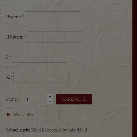
H vorne:
*
H hinten:
*
I:
*
K:
*
Menge:
Wunschliste
Schnellsuche
Kleid Rebecca
,
Mittelalterkleid