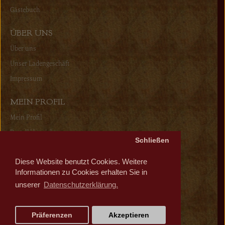
Gästebuch
ÜBER UNS
Über uns
Unser Ladengeschäft
Impressum
MEIN PROFIL
Mein Profil
Bestellübersicht
Schließen
Wunschliste
Diese Website benutzt Cookies. Weitere
Newsletter
Informationen zu Cookies erhalten Sie in
unserer
Datenschutzerklärung.
Präferenzen
Akzeptieren