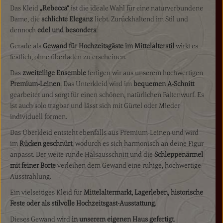
Das Kleid
„Rebecca“
ist die ideale Wahl für eine naturverbundene
Dame, die
schlichte Eleganz
liebt. Zurückhaltend im Stil und
dennoch
edel und besonders
.
Gerade als
Gewand für Hochzeitsgäste im Mittelalterstil
wirkt es
festlich, ohne überladen zu erscheinen.
Das
zweiteilige Ensemble
fertigen wir aus unserem hochwertigen
Premium-Leinen
. Das Unterkleid wird im
bequemen A-Schnitt
gearbeitet und sorgt für einen schönen, natürlichen Faltenwurf. Es
ist auch solo tragbar und lässt sich mit Gürtel oder Mieder
individuell formen.
Das Überkleid entsteht ebenfalls aus Premium-Leinen und wird
im
Rücken geschnürt
, wodurch es sich harmonisch an deine Figur
anpasst. Der weite runde Halsausschnitt und die
Schleppenärmel
mit feiner Borte
verleihen dem Gewand eine ruhige, hochwertige
Ausstrahlung.
Ein vielseitiges Kleid für
Mittelaltermarkt, Lagerleben, historische
Feste oder als stilvolle Hochzeitsgast-Ausstattung
.
Dieses Gewand wird
in unserem eigenen Haus gefertigt
.