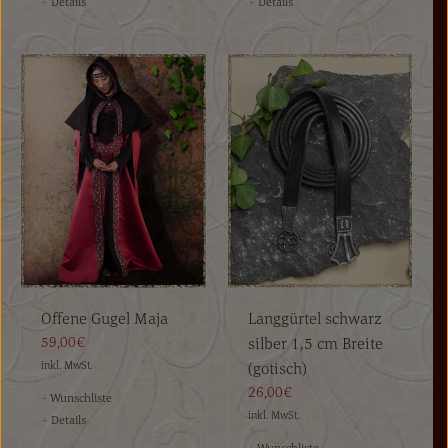
+
Details
+
Details
Offene Gugel Maja
Langgürtel schwarz
59,00€
silber 1,5 cm Breite
inkl. MwSt.
(gotisch)
26,00€
+
Wunschliste
inkl. MwSt.
+
Details
+
Wunschliste