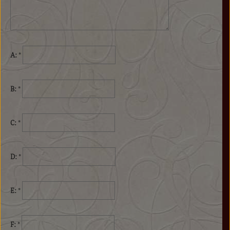
A:
*
B:
*
C:
*
D:
*
E:
*
F:
*