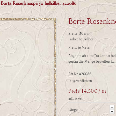
Borte Rosenknospe 50 hellsilber 420086
Borte Rosenkno
Breite: 50 mm
Farbe: hellsilber
Preis: je Meter
Abgabe: ab 1 m (Du kannst be
genau die Menge bestellen kann
Art.Nr.
420086
→ Versandkosten
Preis
14,50€ / m
inkl. MwSt.
Länge in m: