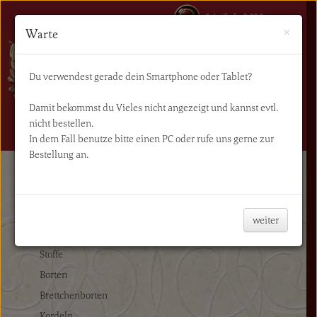
0 Artikel - 0,00€
×
Warte
Du verwendest gerade dein Smartphone oder Tablet?
Damit bekommst du Vieles nicht angezeigt und kannst evtl.
nicht bestellen.
NAVIGATION
In dem Fall benutze bitte einen PC oder rufe uns gerne zur
Bestellung an.
Start
Zum Selbermachen
Schließen
weiter
Zum Selbermachen
Stoffe
Borten
Brettchenborten
Kordeln