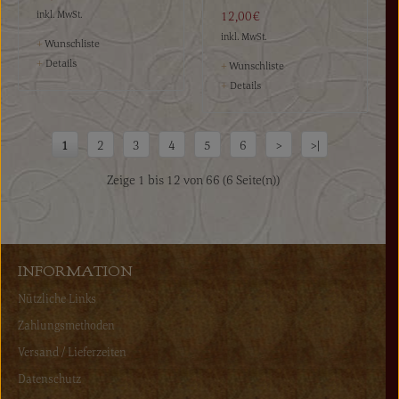
inkl. MwSt.
12,00€
inkl. MwSt.
+
Wunschliste
+
Details
+
Wunschliste
+
Details
1
2
3
4
5
6
>
>|
Zeige 1 bis 12 von 66 (6 Seite(n))
INFORMATION
Nützliche Links
Zahlungsmethoden
Versand / Lieferzeiten
Datenschutz