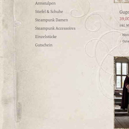
Armstulpen
Stiefel & Schuhe
Guge
39,0
Steampunk Damen
inkl. 
Steampunk Accessoires
+
Wuns
Einzelstücke
+
Deta
Gutschein