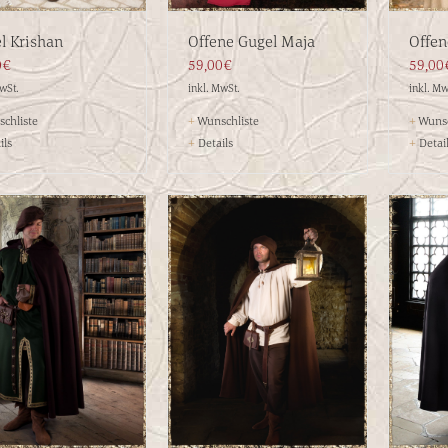
l Krishan
Offene Gugel Maja
Offen
0€
59,00€
59,00
MwSt.
inkl. MwSt.
inkl. Mw
chliste
+
Wunschliste
+
Wunsc
ils
+
Details
+
Detai