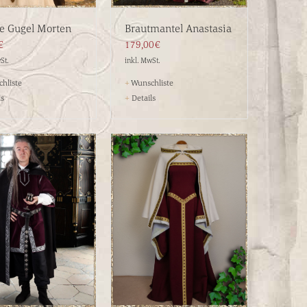
e Gugel Morten
Brautmantel Anastasia
€
179,00€
St.
inkl. MwSt.
hliste
+
Wunschliste
ls
+
Details