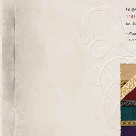
Guge
159,
inkl. 
+
Wuns
+
Deta