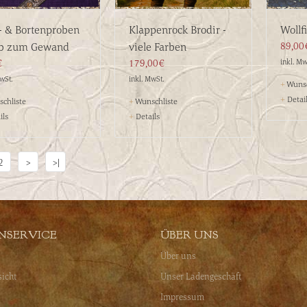
f- & Bortenproben
Klappenrock Brodir -
Wollf
ab zum Gewand
viele Farben
89,00
€
179,00€
inkl. Mw
MwSt.
inkl. MwSt.
+
Wunsc
+
Detai
chliste
+
Wunschliste
ils
+
Details
2
>
>|
NSERVICE
ÜBER UNS
Über uns
sicht
Unser Ladengeschäft
Impressum