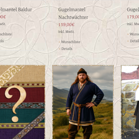
lmantel Baldur
Gugelmantel
Gugel
00€
Nachtwächter
179,0
MwSt.
159,00€
inkl. Mw
inkl. MwSt.
chliste
+
Wunsc
ils
+
Detai
+
Wunschliste
+
Details