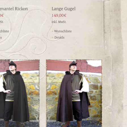
mantel Rickon
Lange Gugel
0€
149,00€
St.
inkl. MwSt.
hliste
+
Wunschliste
ls
+
Details