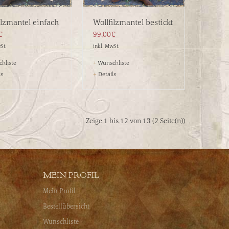
ilzmantel einfach
Wollfilzmantel bestickt
€
99,00€
St.
inkl. MwSt.
hliste
+
Wunschliste
ls
+
Details
Zeige 1 bis 12 von 13 (2 Seite(n))
MEIN PROFIL
Mein Profil
Bestellübersicht
Wunschliste