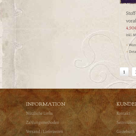
Stof
vor
4,90
inkl. 
+
Wuns
+
Deta
1
INFORMATION
KUNDE
Nützliche Links
Kontakt
Zahlungsmethoden
Seitenüber
Versand / Lieferzeiten
Gästebuch