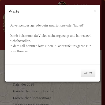
0 Artikel - 0,00€
×
Warte
Du verwendest gerade dein Smartphone oder Tablet?
Damit bekommst du Vieles nicht angezeigt und kannst evtl.
nicht bestellen.
NAVIGATION
In dem Fall benutze bitte einen PC oder rufe uns gerne zur
Bestellung an.
Start
Bücher
Bezaubernde Notizbücher
weiter
Bücher
Kalender 2026
Gästebücher für eure Hochzeit
Gästebücher Hochzeitstage
Märkte, Lager & Tavernen