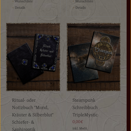
+
Wunschliste
+
Wunschliste
+
Details
+
Details
Ritual- oder
Steampunk
Notizbuch "Mond,
Schreibbuch
Kräuter & Silberblut"
TripleMystic
Schiefer- &
0,00€
Saphiroptik
inkl. MwSt.