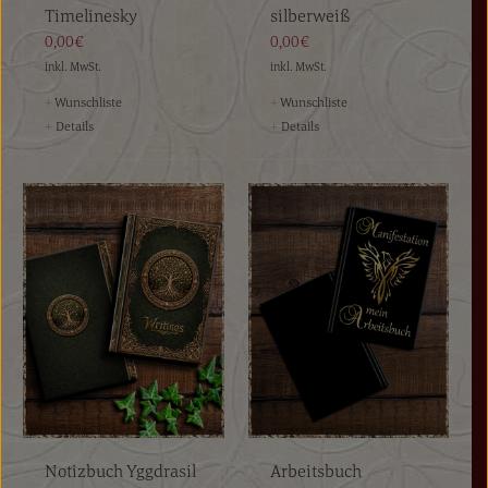
Timelinesky
silberweiß
0,00€
0,00€
inkl. MwSt.
inkl. MwSt.
+
Wunschliste
+
Wunschliste
+
Details
+
Details
Notizbuch Yggdrasil
Arbeitsbuch