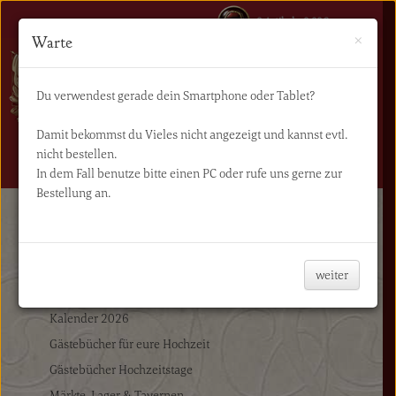
0 Artikel - 0,00€
×
Warte
Du verwendest gerade dein Smartphone oder Tablet?
Damit bekommst du Vieles nicht angezeigt und kannst evtl.
nicht bestellen.
NAVIGATION
In dem Fall benutze bitte einen PC oder rufe uns gerne zur
Bestellung an.
Start
Bücher
Keltische Tagebücher
weiter
Bücher
Kalender 2026
Gästebücher für eure Hochzeit
Gästebücher Hochzeitstage
Märkte, Lager & Tavernen