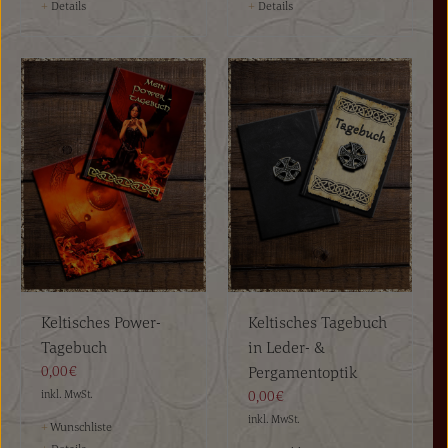
+
Details
+
Details
Keltisches Power-
Keltisches Tagebuch
Tagebuch
in Leder- &
0,00€
Pergamentoptik
inkl. MwSt.
0,00€
inkl. MwSt.
+
Wunschliste