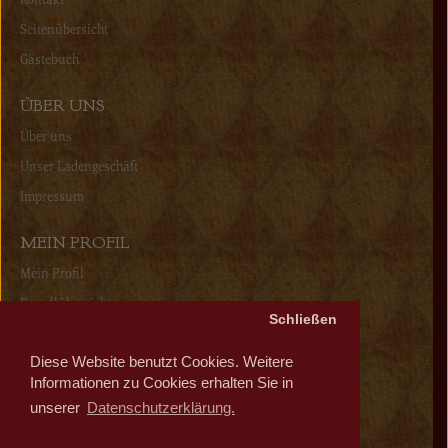
Seitenübersicht
Gästebuch
ÜBER UNS
Über uns
Unser Ladengeschäft
Impressum
MEIN PROFIL
Mein Profil
Bestellübersicht
Schließen
Wunschliste
Diese Website benutzt Cookies. Weitere
Newsletter
Informationen zu Cookies erhalten Sie in
unserer
Datenschutzerklärung.