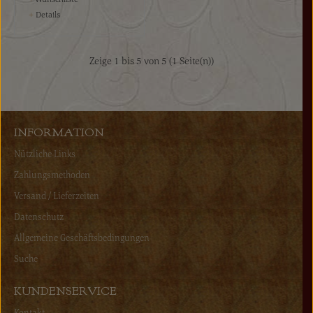
+
Details
Zeige 1 bis 5 von 5 (1 Seite(n))
INFORMATION
Nützliche Links
Zahlungsmethoden
Versand / Lieferzeiten
Datenschutz
Allgemeine Geschäftsbedingungen
Suche
KUNDENSERVICE
Kontakt