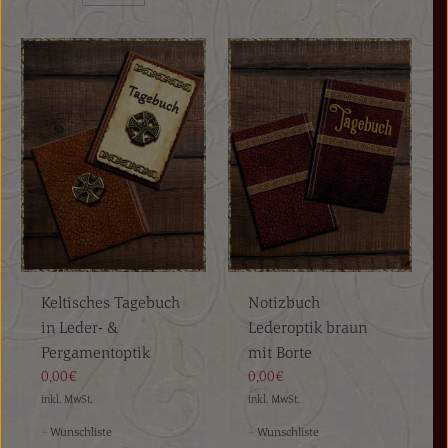
Keltisches Tagebuch
Notizbuch
in Leder- &
Lederoptik braun
Pergamentoptik
mit Borte
0,00€
0,00€
inkl. MwSt.
inkl. MwSt.
+
Wunschliste
+
Wunschliste