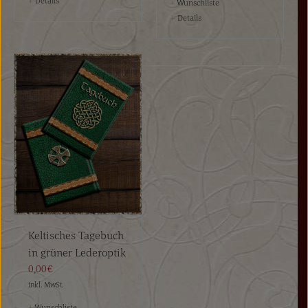
+
Details
+
Wunschliste
+
Details
Keltisches Tagebuch
in grüner Lederoptik
0,00€
inkl. MwSt.
+
Wunschliste